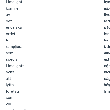
Limelight
sy
int
an
kommer
på
job
oc
av
liv
me
har
det
–
Lim
lär
engelska
om
på
mi
ordet
ma
hel
ma
för
ba
ber
av
rampljus,
ut
Lin
att
som
sig
dri
speglar
själ
ett
Limelights
så
eg
syfte,
lyc
för
att
ma
sä
lyfta
sä
Irm
företag
Irm
som
vill