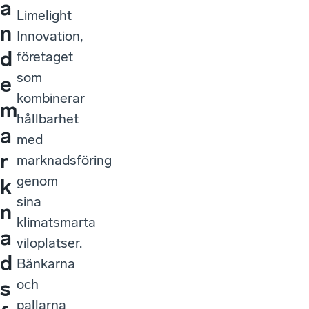
a
Limelight
n
Innovation,
d
företaget
som
e
kombinerar
m
hållbarhet
a
med
r
marknadsföring
genom
k
sina
n
klimatsmarta
a
viloplatser.
d
Bänkarna
och
s
pallarna