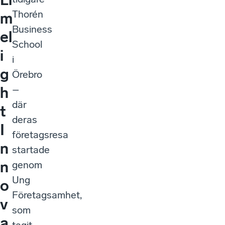
Thorén
m
Business
el
School
i
i
g
Örebro
–
h
där
t
deras
I
företagsresa
n
startade
n
genom
Ung
o
Företagsamhet,
v
som
a