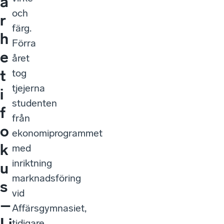
a
och
r
färg.
h
Förra
e
året
t
tog
tjejerna
i
studenten
f
från
o
ekonomiprogrammet
k
med
inriktning
u
marknadsföring
s
vid
–
Affärsgymnasiet,
Li
tidigare