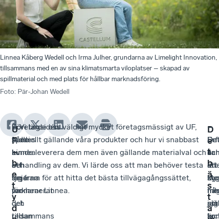
Linnea Kåberg Wedell och Irma Julher, grundarna av Limelight Innovation,
tillsammans med en av sina klimatsmarta viloplatser – skapad av
spillmaterial och med plats för hållbar marknadsföring.
Foto
:
Pär-Johan Wedell
Företagsidén
För
– Vi lärde oss väldigt mycket företagsmässigt av UF,
–
–
–
U
D
föddes
både
speciellt gällande våra produkter och hur vi snabbast
De
De
Erf
F
e
–
t
av
Linnea
kunde leverera dem men även gällande materialval och
ka
är
oc
b
b
att
och
behandling av dem. Vi lärde oss att man behöver testa
låt
en
att
e
ä
tjejerna
Irma
sig fram för att hitta det bästa tillvägagångssättet,
kly
sto
by
t
s
promenerat
var
förklarar Linnea.
me
fri
nå
y
t
och
det
jag
att
sjä
d
a
tillsammans
redan
tyc
ku
är