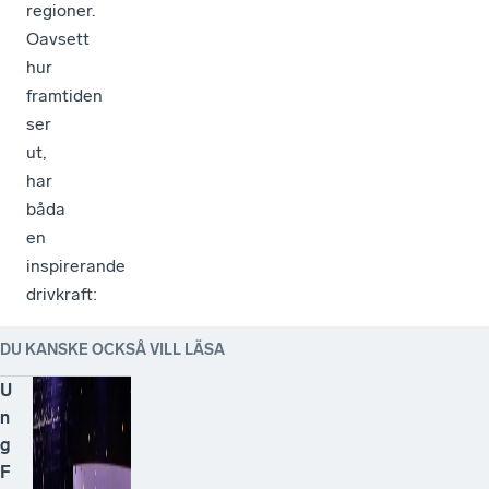
regioner.
Oavsett
hur
framtiden
ser
ut,
har
båda
en
inspirerande
drivkraft:
DU KANSKE OCKSÅ VILL LÄSA
U
n
g
F