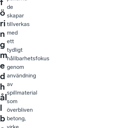
f
de
ö
skapar
ri
tillverkas
n
med
ett
g
tydligt
m
hållbarhetsfokus
e
genom
d
användning
av
h
spillmaterial
ål
som
l
överbliven
b
betong,
virke