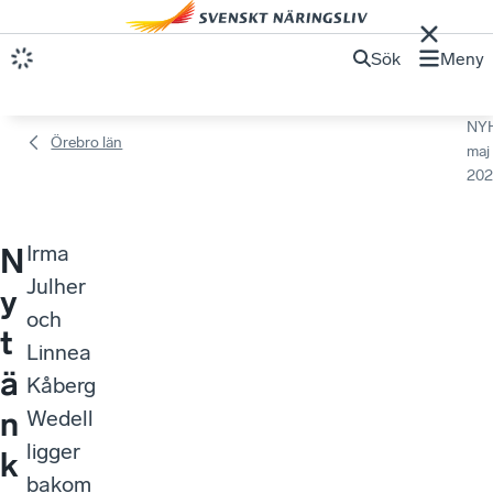
Sök
Meny
NY
Örebro län
maj
202
Irma
N
Julher
y
och
t
Linnea
ä
Kåberg
n
Wedell
ligger
k
bakom