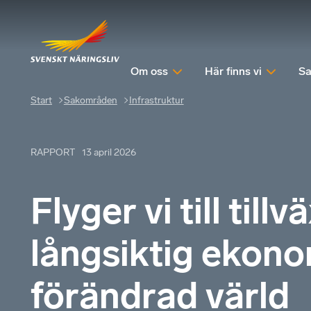
Om oss
Här finns vi
Sa
Start
Sakområden
Infrastruktur​
RAPPORT
13 april 2026
Flyger vi till till
långsiktig ekonom
förändrad värld