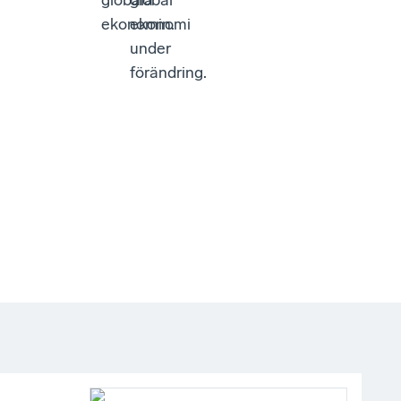
globala
global
ekonomin.
ekonomi
under
förändring.