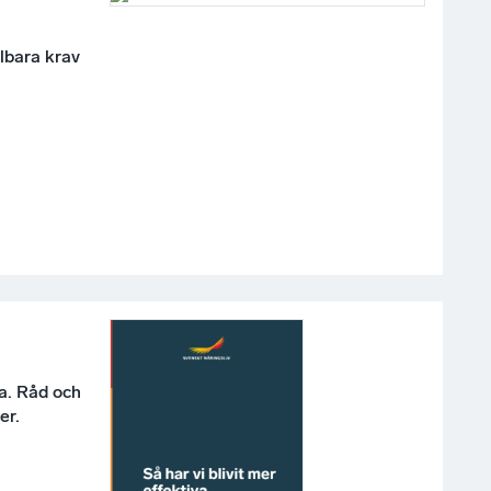
lbara krav
va. Råd och
er.