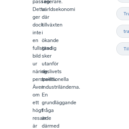
passagerare.
i en
Detta
världsekonomi
Tr
ger
där
dock
tillväxten
tr
inte
i
en
ökande
fullständig
grad
Ti
bild
sker
ur
utanför
näringslivets
de
perspektiv.
traditionella
Även
industriländerna.
om
En
ett
grundläggande
högt
fråga
resande
är
är
därmed