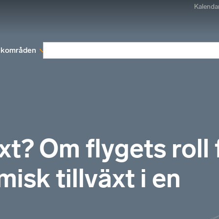
Kalenda
kområden
Medlemskap
Rapporter och remissva
växt? Om flygets roll 
isk tillväxt i en