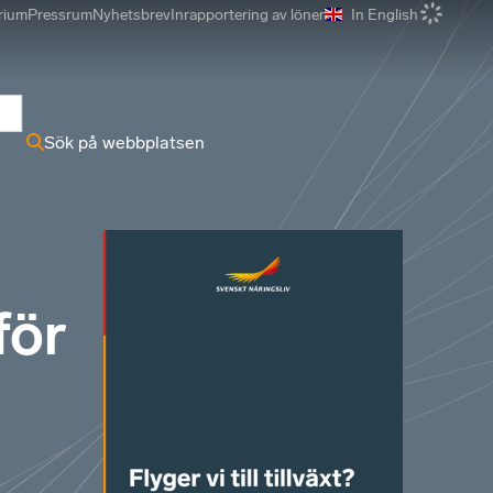
rium
Pressrum
Nyhetsbrev
Inrapportering av löner
In English
r
Sök på webbplatsen
för