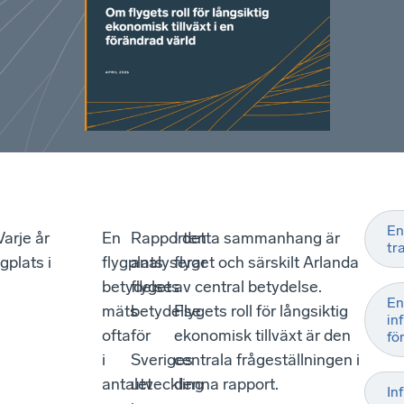
En
Varje år
En
Rapporten
I detta sammanhang är
tr
gplats i
flygplats
analyserar
flyget och särskilt Arlanda
betydelse
flygets
av central betydelse.
En
mäts
betydelse
Flygets roll för långsiktig
in
ofta
för
ekonomisk tillväxt är den
för
i
Sveriges
centrala frågeställningen i
antalet
utveckling
denna rapport.
In