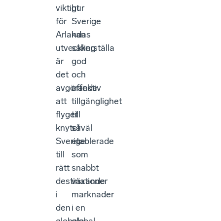
viktigt
hur
för
Sverige
Arlandas
kan
utveckling
säkerställa
är
god
det
och
avgörande
effektiv
att
tillgänglighet
flyget
till
knyter
såväl
Sverige
etablerade
till
som
rätt
snabbt
destinationer
växande
i
marknader
den
i en