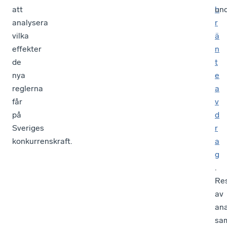
att
h
und
analysera
r
vilka
ä
effekter
n
de
t
nya
e
reglerna
a
får
v
på
d
Sveriges
r
konkurrenskraft.
a
g
.
Res
av
ana
sa