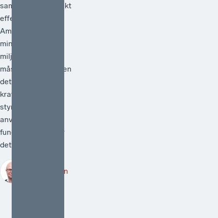
samhällsekonomiskt
effektiv.[1]
Ambitionen att
minska
miljöpåverkan
måste vara hög men
det måste också
kraven på att de
styrmedel som
används faktiskt
fungerar. Därför är
det välkomme...
Robert Lönn