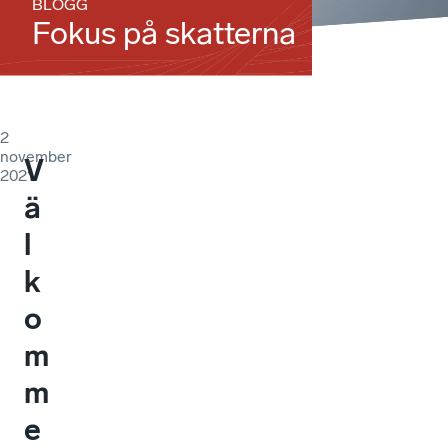
BLOGG
Fokus på skatterna
2
november
V
2021
ä
l
k
o
m
m
e