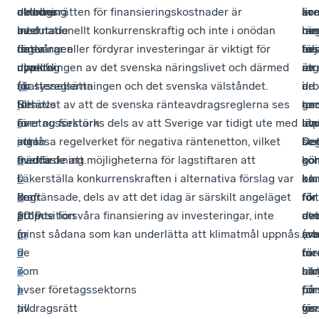
oktober
delarna
utredning
avdragsrätten för finansieringskostnader är
sv
är
so
ko
beslutade
av
med
internationellt konkurrenskraftig och inte i onödan
rän
me
bes
no
regeringen
de
detta
försvårar eller fördyrar investeringar är viktigt för
be
res
av
föl
direktiv
nya
uppdrag
utvecklingen av det svenska näringslivet och därmed
av
än
reg
utr
(
skattereglerna
nu
för sysselsättningen och det svenska välståndet.
d
de
i
i
arb
i
för
tillsätts
Behovet av att de svenska ränteavdragsreglerna ses
gen
an
tor
r
företagssektorn
är
över nu förstärks dels av att Sverige var tidigt ute med
avd
län
ut
.
som
ingen
att låsa regelverket för negativa räntenetton, vilket
be
De
se
2
trädde
överraskning.
medförde att möjligheterna för lagstiftaren att
oc
gör
kon
0
i
I
säkerställa konkurrens­kraften i alternativa förslag var
s.k.
ko
om
2
kraft
den
begränsade, dels av att det idag är särskilt angeläget
rik
för
för
1
2019
proposition
att inte försvåra finansiering av investeringar, inte
av
det
utr
:
är
(
minst sådana som kan underlätta att klimatmål uppnås.
p
(s
sv
arb
9
de
r
tar
för
me
7
som
o
sik
har
ut
)
avser företagssektorns
p
på
för
fin
till
avdragsrätt
.
vis
ge
för