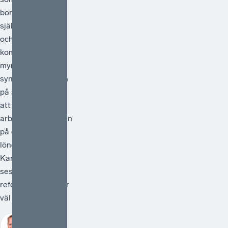
borde vara en
självklarhet. Från
och med 1 juli
kommer statliga
myndigheter
synliggöra skatten
på arbete genom
att redovisa
arbetsgivaravgiften
på de anställdas
lönebesked.
Kanske kan detta
ses som en liten
reform, men den är
väl så viktig.
Johan Fall