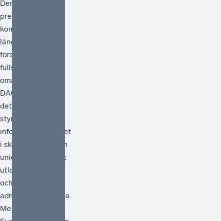
Den 24 juni
presenterade EU-
kommissionen sitt
länge väntade
förslag på en
fullständig
omarbetning av
DAC-direktivet –
det regelverk som
styr
informationsutbytet
i skattefrågor inom
unionen. Förslaget
utlovar förenkling
och minskad
administrativ börda.
Men räcker det?