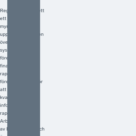
Regeringen har gett
ett antal
myndigheter i
uppdrag att göra en
översyn av
systemet för
företagens
finansiella
rapportering och
föreslå åtgärder för
att förstärka
kvaliteten i den
information som
rapporteras.
Arbetet ska ledas
av Bolagsverket och