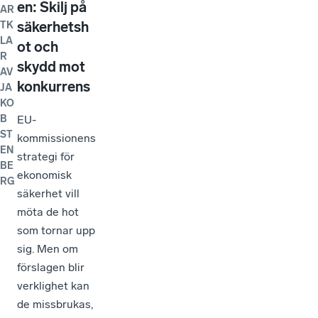
en: Skilj på
AR
säkerhetsh
TK
LA
ot och
R
skydd mot
AV
konkurrens
JA
KO
EU-
B
ST
kommissionens
EN
strategi för
BE
ekonomisk
RG
säkerhet vill
möta de hot
som tornar upp
sig. Men om
förslagen blir
verklighet kan
de missbrukas,