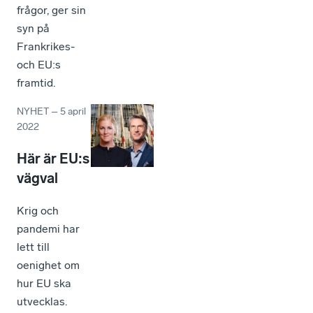
frågor, ger sin
syn på
Frankrikes-
och EU:s
framtid.
NYHET
–
5 april
2022
Här är EU:s
vägval
Krig och
pandemi har
lett till
oenighet om
hur EU ska
utvecklas.