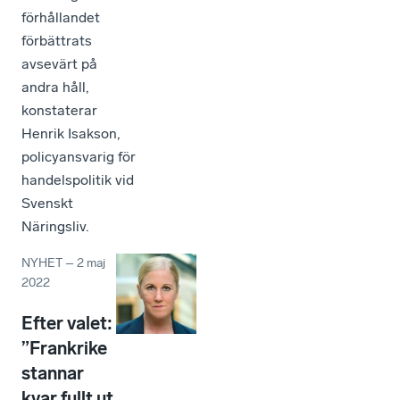
förhållandet
förbättrats
avsevärt på
andra håll,
konstaterar
Henrik Isakson,
policyansvarig för
handelspolitik vid
Svenskt
Näringsliv.
NYHET
–
2 maj
2022
Efter valet:
”Frankrike
stannar
kvar fullt ut