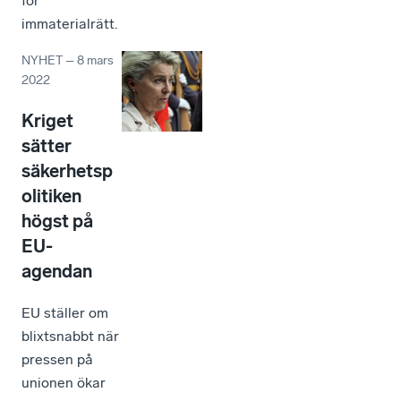
för
immaterialrätt.
NYHET
–
8 mars
2022
Kriget
sätter
säkerhetsp
olitiken
högst på
EU-
agendan
EU ställer om
blixtsnabbt när
pressen på
unionen ökar