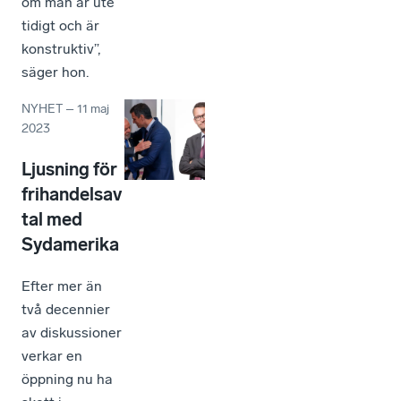
om man är ute
tidigt och är
konstruktiv”,
säger hon.
NYHET
–
11 maj
2023
Ljusning för
frihandelsav
tal med
Sydamerika
Efter mer än
två decennier
av diskussioner
verkar en
öppning nu ha