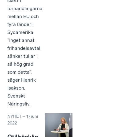
skett i
förhandlingarna
mellan EU och
fyra länder i
Sydamerika.
”Inget annat
frihandelsavtal
sänker tullar i
så hög grad
som detta”,
säger Henrik
Isakson,
Svenskt
Näringsliv.
NYHET
–
17 juni
2022
Otillräcklig