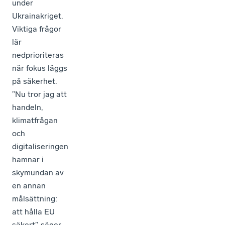
under
Ukrainakriget.
Viktiga frågor
lär
nedprioriteras
när fokus läggs
på säkerhet.
”Nu tror jag att
handeln,
klimatfrågan
och
digitaliseringen
hamnar i
skymundan av
en annan
målsättning:
att hålla EU
säkert”, säger