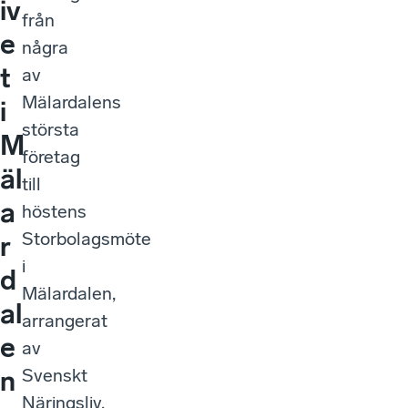
iv
från
e
några
t
av
Mälardalens
i
största
M
företag
äl
till
a
höstens
Storbolagsmöte
r
i
d
Mälardalen,
al
arrangerat
e
av
Svenskt
n
Näringsliv.