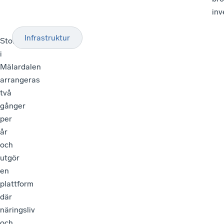
inv
Infrastruktur
Storbolagsmöte
i
Mälardalen
arrangeras
två
gånger
per
år
och
utgör
en
plattform
där
näringsliv
och