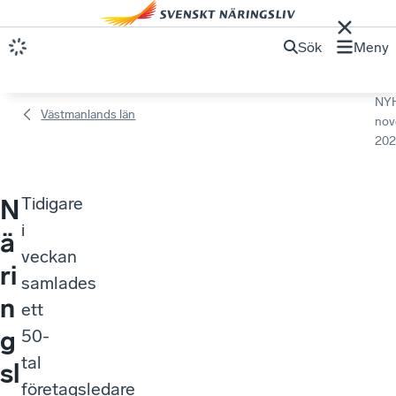
Sök
Meny
NY
Västmanlands län
nov
202
Tidigare
N
i
ä
veckan
ri
samlades
n
ett
g
50-
tal
sl
företagsledare