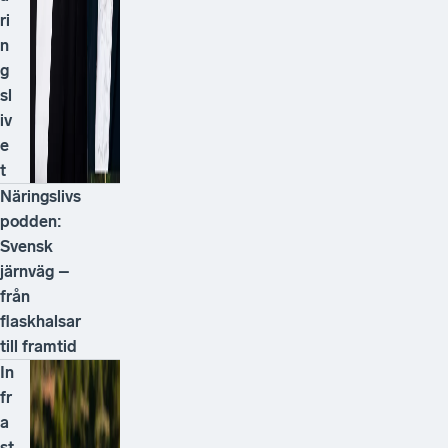
ri
n
g
sl
iv
e
t
Näringslivs
podden:
Svensk
järnväg –
från
flaskhalsar
till framtid
In
fr
a
st