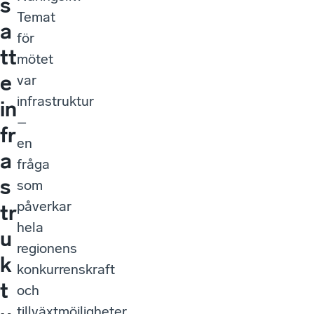
s
Temat
a
för
tt
mötet
e
var
infrastruktur
in
–
fr
en
a
fråga
s
som
påverkar
tr
hela
u
regionens
k
konkurrenskraft
t
och
tillväxtmöjligheter.