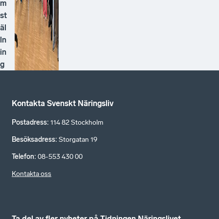
m
st
äl
ln
in
g
Kontakta Svenskt Näringsliv
Postadress
:
114 82 Stockholm
Besöksadress
:
Storgatan 19
Telefon
:
08-553 430 00
Kontakta oss
Ta del av fler nyheter på Tidningen Näringslivet