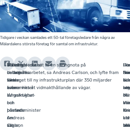
Tidigare i veckan samlades ett 50-tal företagsledare från några av
Mälardalens största företag för samtal om infrastruktur.
Bland
Företagsledarna
Ministern
– Det går inte att ta en springnota på
Ha
Dis
Fö
–
deltagarna
delade
betonade
underhållsarbetet, sa Andreas Carlson, och lyfte fram
fra
be
Sv
Nä
fanns
sina
vikten
förslaget till ny infrastrukturplan där 350 miljarder
oc
äv
När
vi
även
erfarenheter
av
kronor viks åt vidmakthållande av vägar.
att
ber
reg
sa
infrastruktur-
av
långsiktighet
Mä
där
i
de
och
hur
och
har
min
Vä
stö
bostadsminister
brister
påminde
en
und
Kri
för
Andreas
i
om
sta
att
Lah
i
Carlson
vägar,
att
roll
inv
vis
Mä