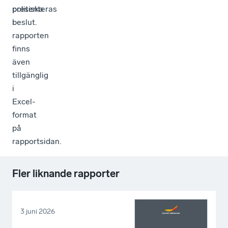
politiska
presenteras
beslut.
i
rapporten
finns
även
tillgänglig
i
Excel-
format
på
rapportsidan.
Fler liknande rapporter
3 juni 2026