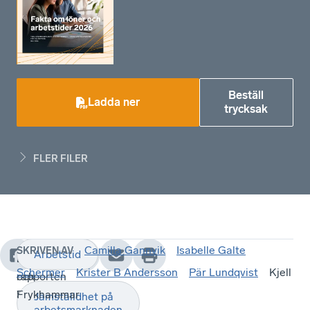
Beställ
Ladda ner
trycksak
FLER FILER
Camilla Gannvik
Isabelle Galte
SKRIVEN AV
Arbetstid
Löner
I
Schermer
Krister B Andersson
Pär Lundqvist
Kjell
och
rapporten
arbetstider
”Fakta
Frykhammar
Jämställdhet på
arbetsmarknaden